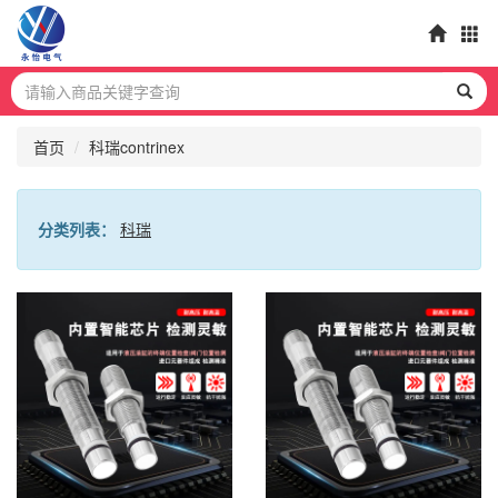
首页
科瑞contrinex
分类列表：
科瑞