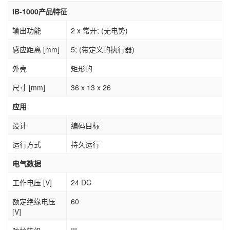
IB-1000产品特征
输出功能
2 x 常开; (无电势)
感应距离 [mm]
5; (带定义的执行器)
外壳
矩形的
尺寸 [mm]
36 x 13 x 26
应用
设计
编码目标
运行方式
持久运行
电气数据
工作电压 [V]
24 DC
额定绝缘电压
60
[V]