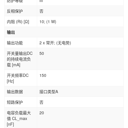
防护等级
III
反相保护
否
内阻 (Ri) [Ω]
10; (1 W)
输出
输出功能
2 x 常开; (无电势)
开关量输出DC
50
的持续电流负
载 [mA]
开关频率DC
150
[Hz]
输出数据
接口类型A
短路保护
否
电容负载最大
20
值 CL_max
[nF]