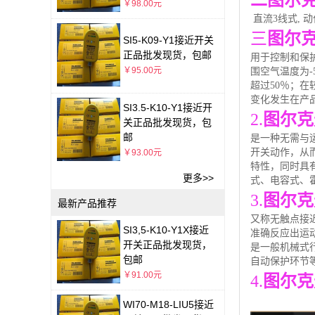
二图尔克
￥98.00元
直流3线式, 动作
三
图尔克
SI5-K09-Y1接近开关
正品批发现货，包邮
用于控制和保护
￥95.00元
围空气温度为-5
超过50％；在
变化发生在产
SI3.5-K10-Y1接近开
2.
图尔克
关正品批发现货，包
邮
是一种无需与
开关动作，从
￥93.00元
特性，同时具
更多>>
式、电容式、
3.
图尔克
最新产品推荐
又称无触点接
SI3,5-K10-Y1X接近
准确反应出运
开关正品批发现货，
是一般机械式
包邮
自动保护环节
￥91.00元
4.
图尔克
WI70-M18-LIU5接近