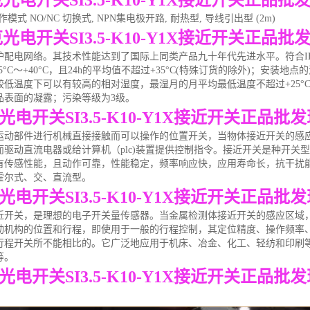
光电开关SI3.5-K10-Y1X接近开关正品
模式 NO/NC 切换式, NPN集电极开路, 耐热型, 导线引出型 (2m)
光电开关SI3.5-K10-Y1X接近开关正品
配电网络。其技术性能达到了国际上同类产品九十年代先进水平。符合IEC947
°C～+40°C，且24h的平均值不超过+35°C(特殊订货的除外)；安装地点
较低温度下可以有较高的相对湿度，最湿月的月平均最低温度不超过+25°
品表面的凝露；污染等级为3级。
光电开关SI3.5-K10-Y1X接近开关正品批
运动部件进行机械直接接触而可以操作的位置开关，当物体接近开关的感
而驱动直流电器或给计算机（plc)装置提供控制指令。接近开关是种开关
有传感性能，且动作可靠，性能稳定，频率响应快，应用寿命长，抗干扰
霍尔式、交、直流型。
光电开关SI3.5-K10-Y1X接近开关正品批
近开关，是理想的电子开关量传感器。当金属检测体接近开关的感应区域
动机构的位置和行程，即使用于一般的行程控制，其定位精度、操作频率
行程开关所不能相比的。它广泛地应用于机床、冶金、化工、轻纺和印刷
等。
光电开关SI3.5-K10-Y1X接近开关正品批