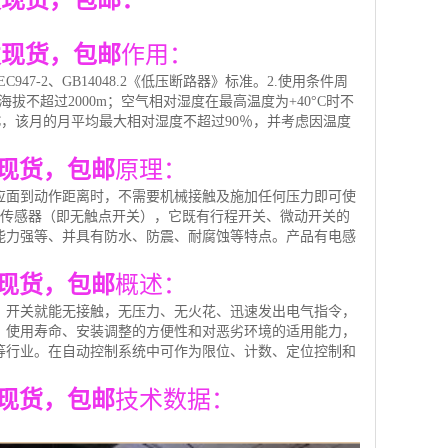
批发现货，包邮：
批发现货，包邮
作用：
-2、GB14048.2《低压断路器》标准。2.使用条件周
的海拔不超过2000m；空气相对湿度在最高温度为+40°C时不
C，该月的月平均最大相对湿度不超过90％，并考虑因温度
发现货，包邮
原理：
应面到动作距离时，不需要机械接触及施加任何压力即可使
型传感器（即无触点开关），它既有行程开关、微动开关的
能力强等、并具有防水、防震、耐腐蚀等特点。产品有电感
发现货，包邮
概述：
，开关就能无接触，无压力、无火花、迅速发出电气指令，
、使用寿命、安装调整的方便性和对恶劣环境的适用能力，
等行业。在自动控制系统中可作为限位、计数、定位控制和
发现货，包邮
技术数据：