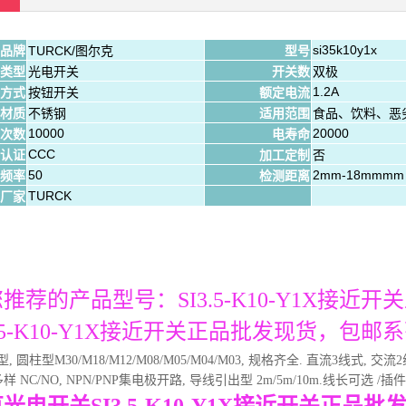
si35k10y1x
品牌
TURCK/图尔克
型号
类型
光电开关
开关数
双极
1.2A
方式
按钮开关
额定电流
材质
不锈钢
适用范围
食品、饮料、恶
10000
20000
次数
电寿命
CCC
认证
加工定制
否
50
2mm-18mmmm
频率
检测距离
TURCK
厂家
推荐的产品型号：SI3.5-K10-Y1X接近
3.5-K10-Y1X接近开关正品批发现货，包
型, 圆柱型M30/M18/M12/M08/M05/M04/M03, 规格齐全. 直流3线式, 交流2
 NC/NO, NPN/PNP集电极开路, 导线引出型 2m/5m/10m.线长可选 /